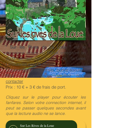
" Sur les Rives de La Loue "
est le
deuxième album du RSHA enregistré en
2009 et est un recueil de fanfares
Limousines pour la plupart.
Écoutez quelques extraits, bonne écoute.
Pour le commander veuillez
nous
contacter
Prix : 10 € + 3 € de frais de port.
Cliquez sur le player pour écouter les
fanfares.
Selon votre connection internet, il
peut se passer quelques secondes avant
que la lecture audio ne se lance.
Sur Les Rives de la Loue