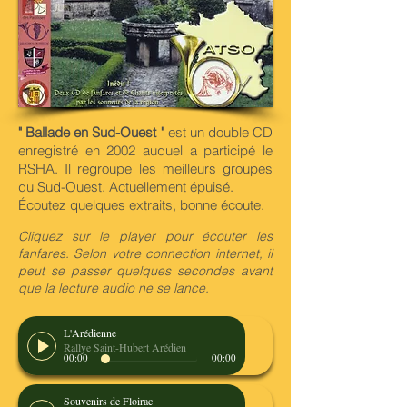
" Ballade en Sud-Ouest "
est un double CD
enregistré en 2002 auquel a participé le
RSHA. Il regroupe les meilleurs groupes
du Sud-Ouest. Actuellement épuisé.
Écoutez quelques extraits, bonne écoute.
Cliquez sur le player pour écouter les
fanfares.
Selon votre connection internet, il
peut se passer quelques secondes avant
que la lecture audio ne se lance.
L'Arédienne
Rallye Saint-Hubert Arédien
00:00
00:00
Souvenirs de Floirac