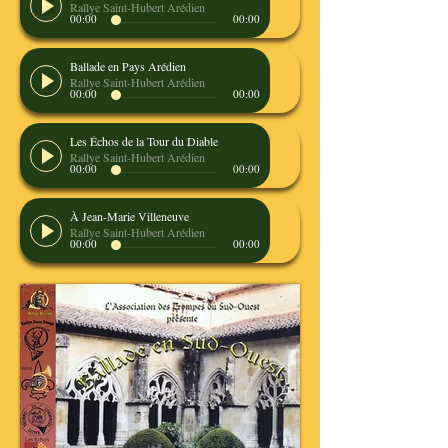
Rallye Saint-Hubert Arédien
00:00
00:00
Ballade en Pays Arédien
Rallye Saint-Hubert Arédien
00:00
00:00
Les Échos de la Tour du Diable
Rallye Saint-Hubert Arédien
00:00
00:00
À Jean-Marie Villeneuve
Rallye Saint-Hubert Arédien
00:00
00:00